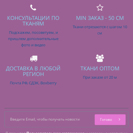
КОНСУЛЬТАЦИИ ПО
MIN ЗАКАЗ - 50 СМ
ТКАНЯМ
Ткани отрезаются с шагом 10
Подскажем, посоветуем, и
см
пришлем дополнительные
фото и видео
ДОСТАВКА В ЛЮБОЙ
ТКАНИ ОПТОМ
РЕГИОН
При заказе от 20 м
Почта РФ, СДЭК, Boxberry
Готово