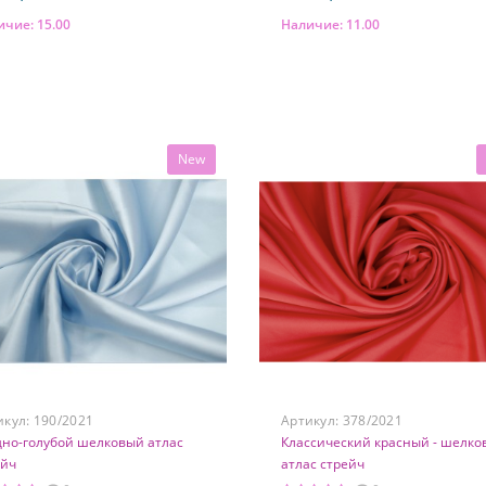
ичие:
15.00
Наличие:
11.00
В корзину
В корзину
тав
Состав
 шелк, 5% элатсан
97% шелк, 3% элатсан
New
икул:
190/2021
Артикул:
378/2021
дно-голубой шелковый атлас
Классический красный - шелко
ейч
атлас стрейч