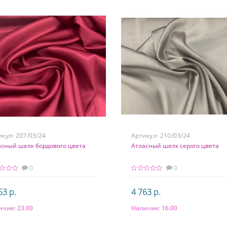
икул:
207/03/24
Артикул:
210/03/24
асный шелк бордового цвета
Атласный шелк серого цвета
0
0
63 р.
4 763 р.
ичие:
23.00
Наличие:
16.00
В корзину
В корзину
тав
Состав