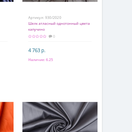
Артикул:
930/2020
Шелк атласный однотонный цвета
капучино
0
4 763 р.
Наличие:
6.25
В корзину
Состав
97% шелк 3% эластан