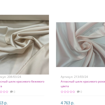
 шелк, 5% элатсан
95% шелк, 5% элатсан
икул:
208/03/24
Артикул:
213/03/24
асный шелк красивого бежевого
Атласный шелк красивого розо
та
цвета
0
0
63 р.
4 763 р.