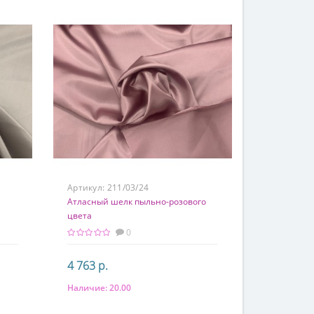
Артикул:
211/03/24
Атласный шелк пыльно-розового
цвета
0
4 763 р.
Наличие:
20.00
В корзину
Состав