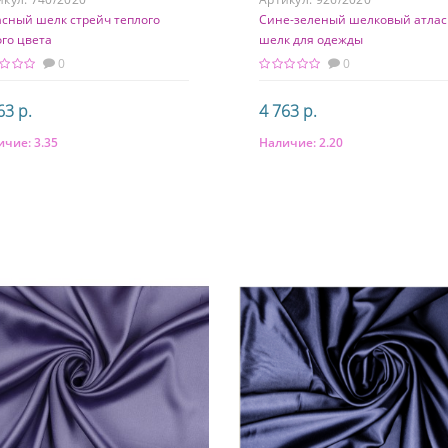
асный шелк стрейч теплого
Сине-зеленый шелковый атла
го цвета
шелк для одежды
0
0
63 р.
4 763 р.
ичие:
3.35
Наличие:
2.20
В корзину
В корзину
тав
Состав
 шелк 3% эластан
97% шелк 3% эластан