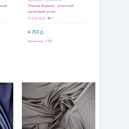
сный
Темная бирюза - атласный
шелковый атлас
0
4 763 р.
Наличие:
1.05
В корзину
Состав
97% шелк 3% эластан