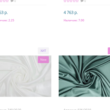
0
0
63 р.
4 763 р.
ичие:
2.25
Наличие:
7.00
В корзину
В корзину
тав
Состав
 шелк, 3% элатсан
97% шелк, 3% элатсан
ХИТ
New
икул:
740/2020
Артикул:
926/2020