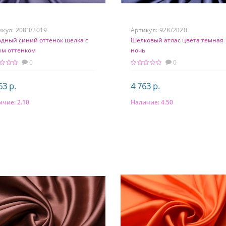
икул:
2083/2019
Артикул:
928/2020
одный синий оттенок шелка с
Шелковый атлас цвета темная
ым оттенком
ночь
0
0
63 р.
4 763 р.
ичие:
2.10
Наличие:
4.50
В корзину
В корзину
тав
Состав
 шелк 3% эластан
97% шелк 3% эластан