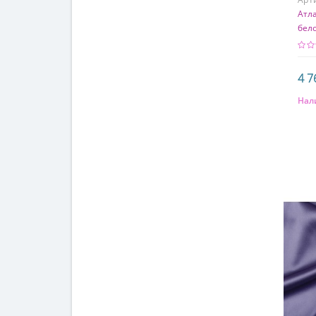
Атл
бело
4 7
Нал
Сос
97%