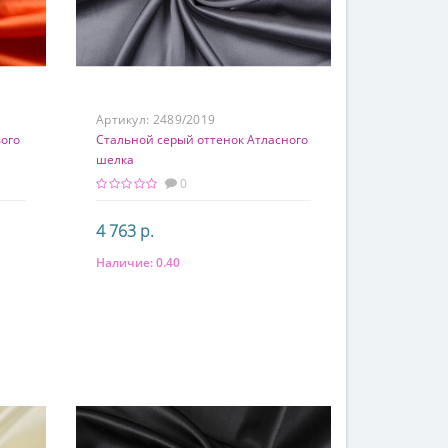
Артикул:
2489/2019
ого
Стальной серый оттенок Атласного
шелка
0
4 763 р.
Наличие:
0.40
В корзину
Состав
97% шелк 3% эластан