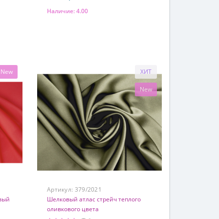
Наличие:
4.00
В корзину
Состав
97% шелк 3% эластан
New
ХИТ
New
Артикул:
379/2021
вый
Шелковый атлас стрейч теплого
оливкового цвета