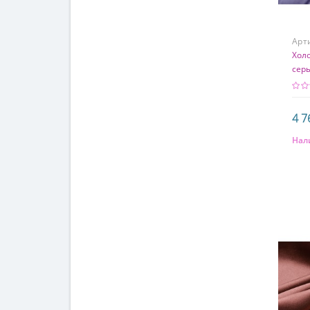
Арт
Хол
сер
4 7
Нал
Сос
97%