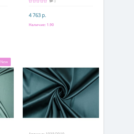
0
4 763 р.
Наличие:
1.90
В корзину
Состав
97% шелк, 3% элатсан
New
Артикул:
1035/2019