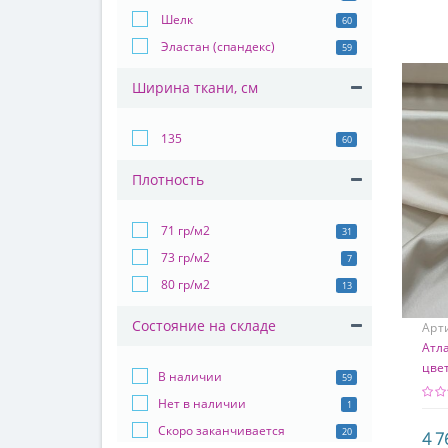
95%
Шелк
60
Эластан (спандекс)
59
Ширина ткани, см
135
60
Плотность
71 гр/м2
31
73 гр/м2
7
80 гр/м2
13
Состояние на складе
Арт
Атл
цве
В наличии
59
Нет в наличии
1
Скоро заканчивается
20
4 7