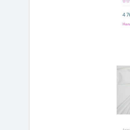
4 7
Нал
Сос
97%
Арт