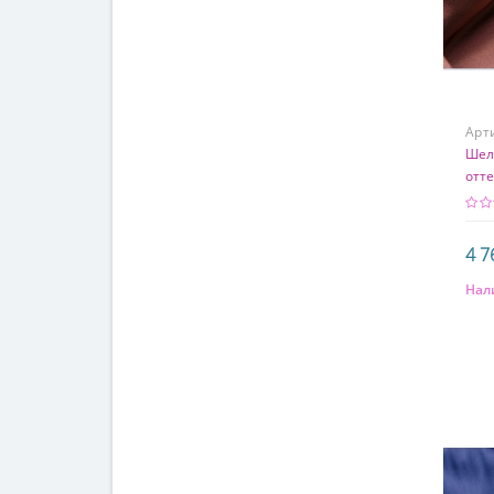
Арт
Шел
отт
4 7
Нал
Сос
97%