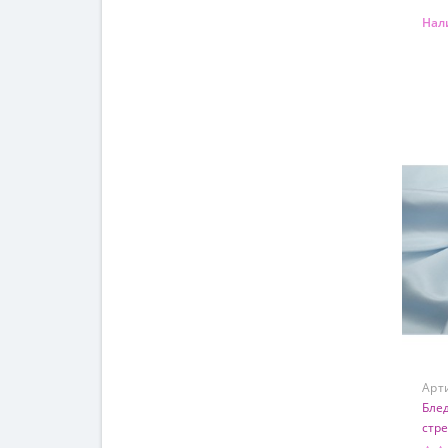
Нал
Сос
95%
Арт
Бле
стр