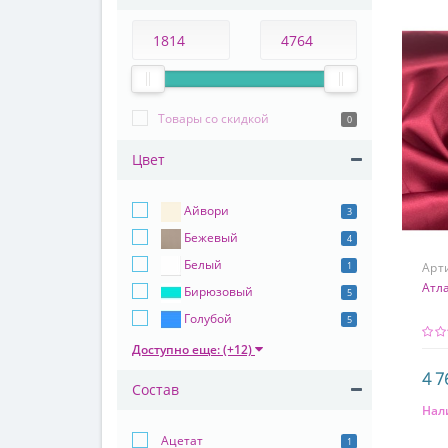
Товары со скидкой
0
Цвет
Айвори
3
Бежевый
4
Белый
Арт
1
Атл
Бирюзовый
5
Голубой
5
Доступно еще: (+12)
4 7
Состав
Нал
Сос
Ацетат
1