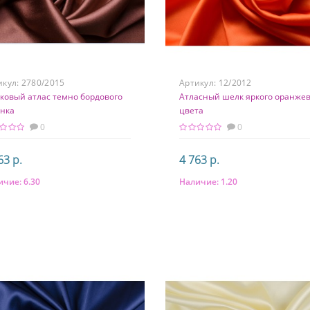
икул:
2780/2015
Артикул:
12/2012
ковый атлас темно бордового
Атласный шелк яркого оранжев
енка
цвета
0
0
63 р.
4 763 р.
ичие:
6.30
Наличие:
1.20
В корзину
В корзину
тав
Состав
 шелк, 3% элатсан
97% шелк, 3% элатсан