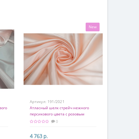
95% шелк, 5% элатсан
New
Артикул:
191/2021
вого
Атласный шелк стрейч нежного
персикового цвета с розовым
оттенком
0
4 763 р.