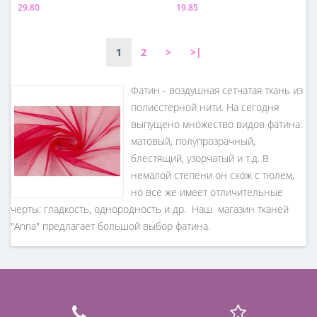
29.80
19.85
Состав
Состав
100% полиэстер
100% полиэстер
1
2
>
>|
Фатин - воздушная сетчатая ткань из
полиєстерной нити. На сегодня
выпущено множество видов фатина:
матовый, полупрозрачный,
блестящий, узорчатый и т.д. В
немалой степени он схож с тюлем,
но все же имеет отличительные
черты: гладкость, однородность и др. Наш магазин тканей
"Anna" предлагает большой выбор фатина.