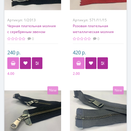
Артикул:
1/2013
Артикул:
571/11/15
Черная плательная молния
Розовая плательная
с серебряным звеном
металлическая молния
0
0
240 р.
420 р.
4.00
2.00
New
New