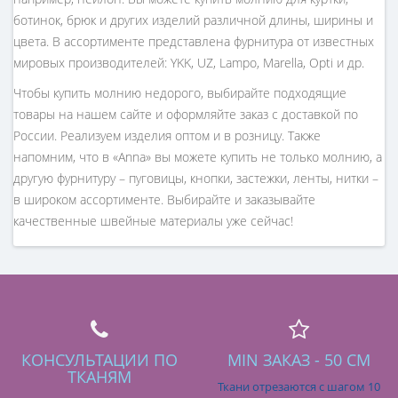
ботинок, брюк и других изделий различной длины, ширины и
цвета. В ассортименте представлена фурнитура от известных
мировых производителей: YKK, UZ, Lampo, Marella, Opti и др.
Чтобы купить молнию недорого, выбирайте подходящие
товары на нашем сайте и оформляйте заказ с доставкой по
России. Реализуем изделия оптом и в розницу. Также
напомним, что в «Anna» вы можете купить не только молнию, а
другую фурнитуру – пуговицы, кнопки, застежки, ленты, нитки –
в широком ассортименте. Выбирайте и заказывайте
качественные швейные материалы уже сейчас!
КОНСУЛЬТАЦИИ ПО
MIN ЗАКАЗ - 50 СМ
ТКАНЯМ
Ткани отрезаются с шагом 10