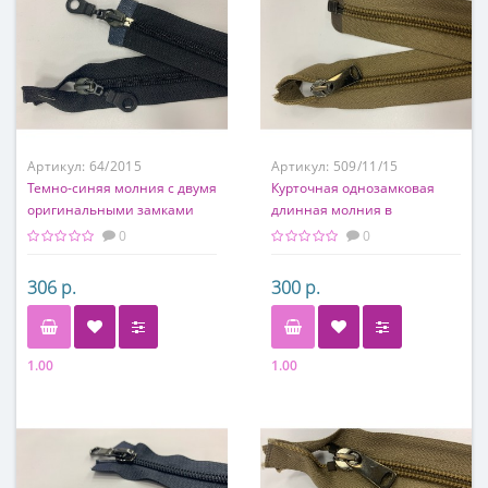
Артикул:
64/2015
Артикул:
509/11/15
Темно-синяя молния с двумя
Курточная однозамковая
оригинальными замками
длинная молния в
коричневом цвете
0
0
306 р.
300 р.
1.00
1.00