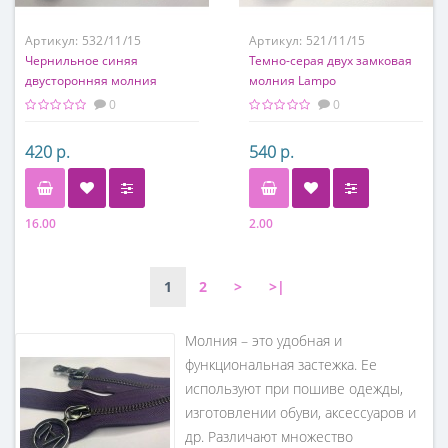
Артикул:
532/11/15
Артикул:
521/11/15
Чернильное синяя
Темно-серая двух замковая
двусторонняя молния
молния Lampo
Marella для одежды
0
0
420 р.
540 р.
16.00
2.00
1
2
>
>|
Молния – это удобная и
функциональная застежка. Ее
используют при пошиве одежды,
изготовлении обуви, аксессуаров и
др. Различают множество