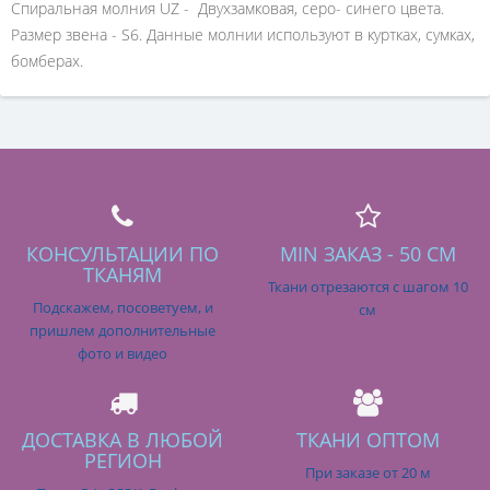
Спиральная молния UZ - Двухзамковая, серо- синего цвета.
Размер звена - S6. Данные молнии используют в куртках, сумках,
бомберах.
КОНСУЛЬТАЦИИ ПО
MIN ЗАКАЗ - 50 СМ
ТКАНЯМ
Ткани отрезаются с шагом 10
Подскажем, посоветуем, и
см
пришлем дополнительные
фото и видео
ДОСТАВКА В ЛЮБОЙ
ТКАНИ ОПТОМ
РЕГИОН
При заказе от 20 м