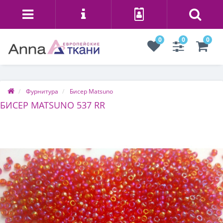
0
0
0
Фурнитура
Бисер Matsuno
БИСЕР MATSUNO 537 RR