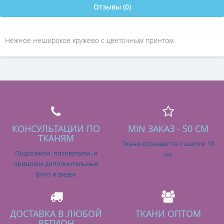
Отзывы (0)
Нежное неширокое кружево с цветочным принтом.
КОНСУЛЬТАЦИИ ПО
MIN ЗАКАЗ - 50 СМ
ТКАНЯМ
Ткани отрезаются с шагом 10
Подскажем, посоветуем, и
см
пришлем дополнительные
фото и видео
ДОСТАВКА В ЛЮБОЙ
ТКАНИ ОПТОМ
РЕГИОН