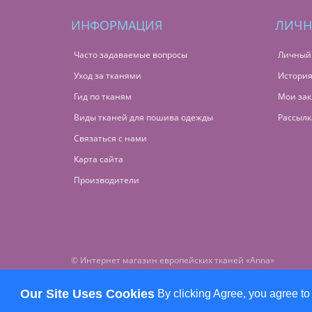
ИНФОРМАЦИЯ
ЛИЧН
Часто задаваемые вопросы
Личный
Уход за тканями
История
Гид по тканям
Мои зак
Виды тканей для пошива одежды
Рассылк
Связаться с нами
Карта сайта
Производители
© Интернет магазин европейских тканей «Anna»
Our Site Uses Cookies
By clicking Agree, you agree to
Вы смотрели
1