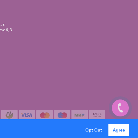
 г.
ус 6, 3
Opt Out
Agree
Корзина
0
0