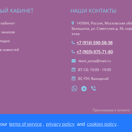
ЫЙ КАБИНЕТ
НАШИ КОНТАКТЫ
 кабинет
143904, Россия, Московская обл.,
Балашиха, ул. Советская д. 36, корп
 заказов
этаж
ладки
+7 (916) 590-58-38
а новостей
+7 (903)-975-71-80
tkani_anna@mail.ru
ВТ-СБ: 10:00 - 19:00
ВС-ПН: Выходной
Принимаем к оплате:
 our
terms of service
,
privacy policy
and
cookies policy
.
Избранные товары
Сравнение товаров
0