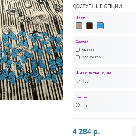
ДОСТУПНЫЕ ОПЦИИ
Цвет
Состав
Ацетат
Полиэстер
Ширина ткани, см
150
Купон
Да
4 284 р.