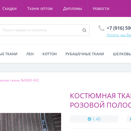
Скидки
Ткани оптом
Дипломы
Новости
+7 (916) 5
Хотите, мы В
ЫЕ ТКАНИ
ЛЕН
КОТТОН
РУБАШЕЧНЫЕ ТКАНИ
ШЕЛКОВЫ
мная ткань №9063-9/2
КОСТЮМНАЯ ТКАН
РОЗОВОЙ ПОЛО
1.45