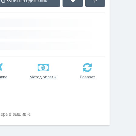
Купить в один клик
авка
Метод оплаты
Возврат
исера в вышивке