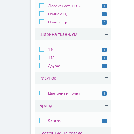
Люрекс (мет.нить)
1
Полиамид
5
Полиэстер
8
Ширина ткани, см
140
1
145
1
Другое
9
Рисунок
Цветочный принт
3
Бренд
Solstiss
3
Состояние на складе