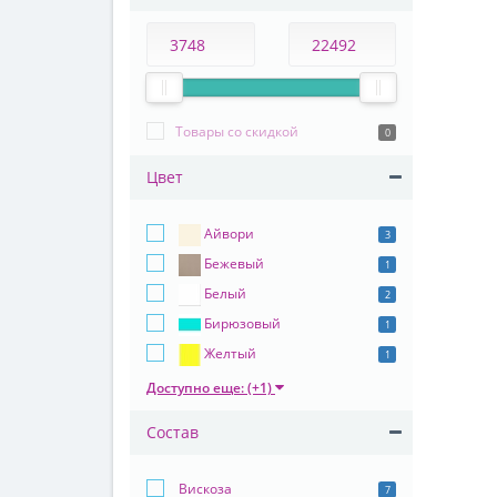
Товары со скидкой
0
Цвет
Айвори
3
Бежевый
1
Белый
2
Бирюзовый
1
Желтый
1
Доступно еще: (+1)
Состав
Вискоза
7