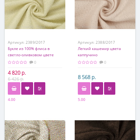
Артикул:
2389/2017
Артикул:
2388/2017
Букле из 100% флиса в
Легкий кашемир цвета
светло-оливковом цвете
каппучино
0
0
4 820 р.
8 568 р.
6 426 р.
4.00
5.00
Состав
Состав
100% флис
65% флис, 25% кашемир,
10% шелк