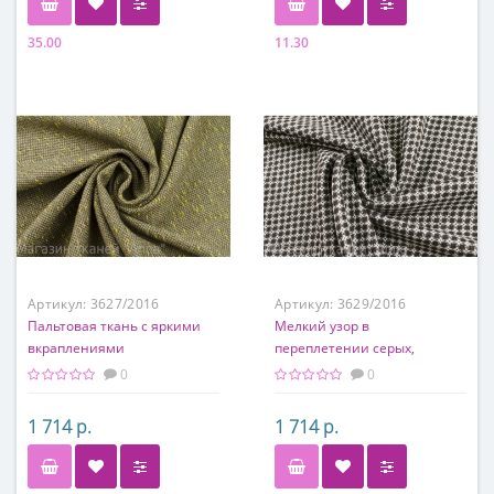
35.00
11.30
Состав
Состав
50% шерсть, 30% хлопок, 20%
70% шерсть, 30% п/э
п/э
Артикул:
3627/2016
Артикул:
3629/2016
Пальтовая ткань с яркими
Мелкий узор в
вкраплениями
переплетении серых,
коричневых и молочных
0
0
нитей
1 714 р.
1 714 р.