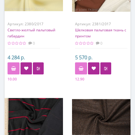
Артикул:
2380/2017
Артикул:
2381/2017
Светло-желтый пальтовый
Шелковая пальтовая ткань с
габардин
принтом
0
0
4 284 р.
5 570 р.
10.00
12.90
Состав
Состав
45% флис, 50% п/э, 5%
40% нейлон, 30% хлопок,
эластан
25% шелк, 3% п/а, 2%
эластан