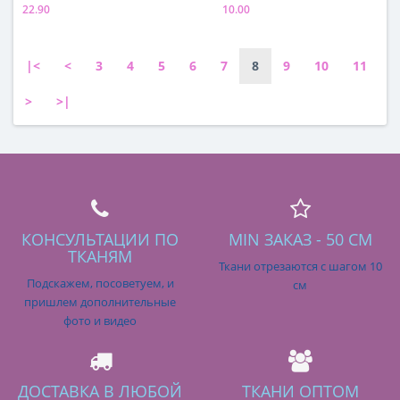
22.90
10.00
Состав
Состав
70% ацетат, 30% п/э
70% ацетат, 30% п/э
|<
<
3
4
5
6
7
8
9
10
11
>
>|
КОНСУЛЬТАЦИИ ПО
MIN ЗАКАЗ - 50 СМ
ТКАНЯМ
Ткани отрезаются с шагом 10
Подскажем, посоветуем, и
см
пришлем дополнительные
фото и видео
ДОСТАВКА В ЛЮБОЙ
ТКАНИ ОПТОМ