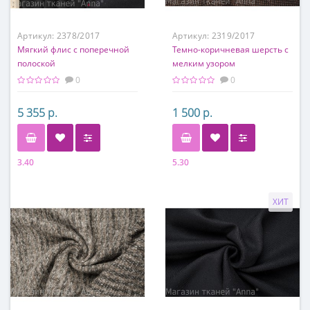
Артикул:
2378/2017
Артикул:
2319/2017
Мягкий флис с поперечной
Темно-коричневая шерсть с
полоской
мелким узором
0
0
5 355 р.
1 500 р.
3.40
5.30
Состав
Состав
45% флис, 35% вискоза, 20%
80% шерсть, 20% п/э
ХИТ
хлопок