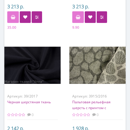
3 213 р.
3 213 р.
35.00
9.90
Состав
Состав
80% шерсть, 20% ацетат
80% шерсть, 20% ацетат
Артикул:
39/2017
Артикул:
3915/2016
Черная шерстяная ткань
Пальтовая рельефная
шерсть с принтом с
диагональной выработкой в
0
0
сером цвете
2 142 р.
1 928 р.