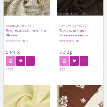
Артикул:
2382/2017
Артикул:
2379/2017
Яркая пальтовая ткань типа
Темно-коричневая
Шанель
хлопковая ткань для
кардигана
0
0
5 141 р.
3 213 р.
15.55
8.00
Состав
Состав
50% шерсть, 50% шелк
50% вискоза, 25% хлопок,
25% кашемир