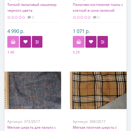
Тонкий пальтовый кашемир
Пальтово-костюмная ткань с
черного цвета
клеткой в сине-зеленой
гамме
0
0
4 990 р.
1 071 р.
1.40
5.25
Состав
Состав
100% кашемир
100% п/э
Артикул:
373/2017
Артикул:
368/2017
Мягкая шерсть для пальто с
Мягкая плотная шерсть с