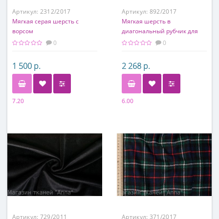
Артикул:
2312/2017
Артикул:
892/2017
Мягкая серая шерсть с
Мягкая шерсть в
ворсом
диагональный рубчик для
легкого пальто или теплого
0
0
костюма
1 500 р.
2 268 р.
7.20
6.00
Состав
Состав
80% п/э, 20% шерсть
100% шерсть
Артикул:
729/2011
Артикул:
371/2017