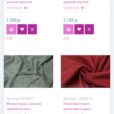
мелким принтом
крупной клеткой
0
0
1 500 р.
2 142 р.
1.00
4.20
Состав
Состав
60% шерсть, 40% ацетат
60% шерсть, 40% ацетат
Артикул:
85/2017
Артикул:
124/2017
Мягкая ткань с мелким
Пальтовая темно-
переплетением
малинового цвета