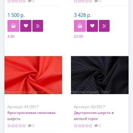
0
0
1 500 р.
3 428 р.
4.00
23.00
Состав
Состав
100% акрил
80% шерсть, 20% п/э
Артикул:
41/2017
Артикул:
42/2017
Ярко-оранжевая пальтовая
Двустронняя шерсть в
шерсть
мелкий горох
0
0