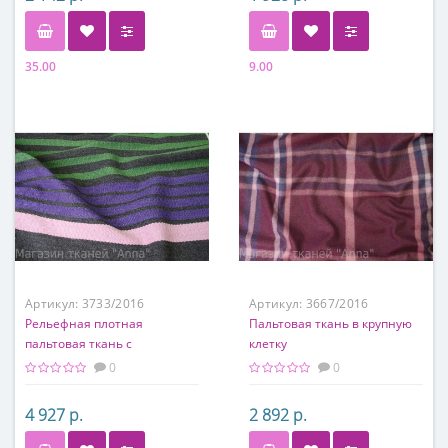
35.00
9.00
Состав
Состав
100% шерсть
60% шерсть, 35% п/а, 5%
люрекс
Артикул:
3733/2016
Артикул:
3667/2016
Рельефная плотная
Пальтовая ткань в крупную
пальтовая ткань с
клетку
поперечными полосами
0
0
разных цветов
4 927 р.
2 892 р.