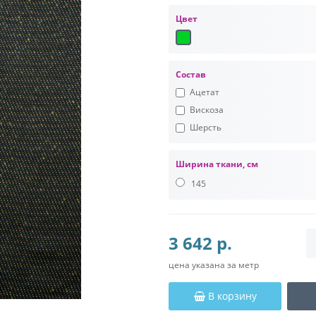
Цвет
Состав
Ацетат
Вискоза
Шерсть
Ширина ткани, см
145
3 642 р.
цена указана за метр
В корзину