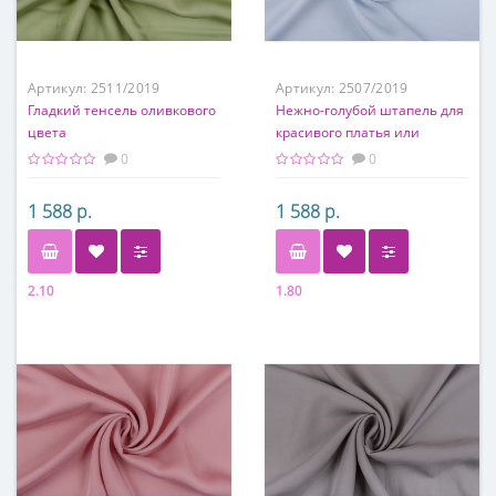
Артикул:
2511/2019
Артикул:
2507/2019
Гладкий тенсель оливкового
Нежно-голубой штапель для
цвета
красивого платья или
летнего костюма
0
0
1 588 р.
1 588 р.
2.10
1.80
Состав
Состав
100% Тенсель
100% Тенсель