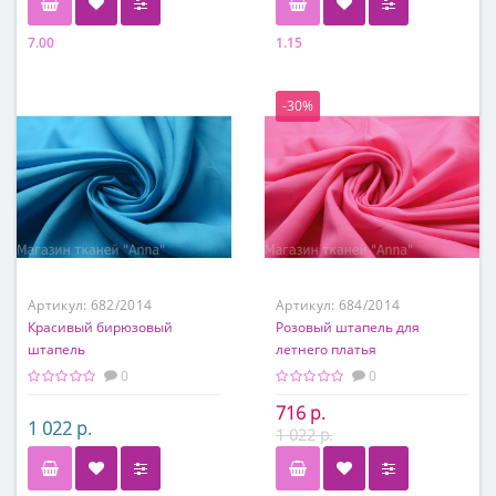
7.00
1.15
Состав
Состав
95% вискоза, 5% эластан
100 % хлопок
-30%
Артикул:
682/2014
Артикул:
684/2014
Красивый бирюзовый
Розовый штапель для
штапель
летнего платья
0
0
716 р.
1 022 р.
1 022 р.