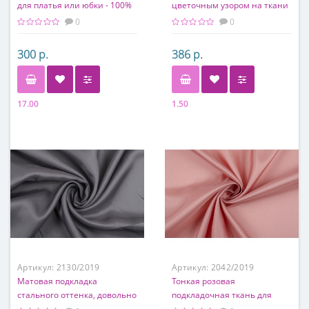
для платья или юбки - 100%
цветочным узором на ткани
п/э
0
0
300 р.
386 р.
17.00
1.50
Состав
Состав
100% полиэстер
100% вискоза
Артикул:
2130/2019
Артикул:
2042/2019
Матовая подкладка
Тонкая розовая
стального оттенка, довольно
подкладочная ткань для
тонкая
платья или костюма