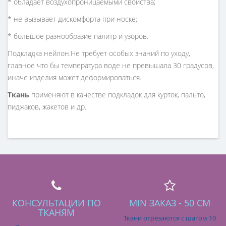
* обладает воздухопроницаемыми свойства;
* не вызывает дискомфорта при носке;
* большое разнообразие палитр и узоров.
Подкладка нейлон.Не требует особых знаний по уходу,
главное что бы температура воде не превышала 30 градусов,
иначе изделия может деформироваться.
Ткань
применяют в качестве подкладок для курток, пальто,
пиджаков, жакетов и др.
КОНСУЛЬТАЦИИ ПО
MIN ЗАКАЗ - 50 СМ
ТКАНЯМ
Ткани отрезаются с шагом 10