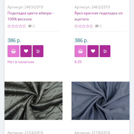
Артикул:
2465/2019
Артикул:
2462/2019
Подкладка цвета айвори -
Ярко-красная подкладка из
100% вискоза
ацетата
0
0
386 р.
386 р.
Нет в наличии
8.20
Состав
Состав
100% вискоза
100% ацетат
Артикул:
2133/2019
Артикул:
2178/2019