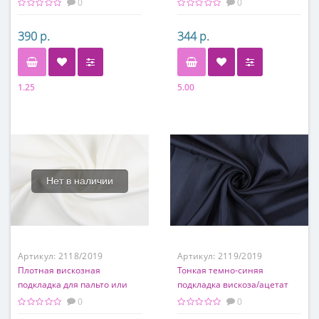
0
0
390 р.
344 р.
1.25
5.00
Состав
Состав
50% вискоза 50% ацетат
50% вискоза 50% ацетат
Нет в наличии
Артикул:
2118/2019
Артикул:
2119/2019
Плотная вискозная
Тонкая темно-синяя
подкладка для пальто или
подкладка вискоза/ацетат
куртки
0
0