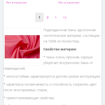
Нет в наличии
Нет в наличии
Состав
Состав
50% вискоза 50% ацетат
100% вискоза
1
2
>
>|
Подкладкочная ткань однотонная
синтетическое материал, состоящие
на 100% из полиэстера.
Свойства материи:
* ткань очень прочная, хорошо
уберегает внутреннюю ткань от
повреждений;
* износостойкая, характеризуется долгим сроком эксплуатации;
* характерна несминаемость и способность сохранять цвет
после многоразовых стирок;
* грязеотталкивающие свойства;