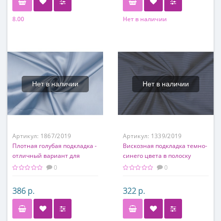
8.00
Нет в наличии
Состав
Состав
60% вискоза 40% полиэстер
100% вискоза
Нет в наличии
Нет в наличии
Артикул:
1867/2019
Артикул:
1339/2019
Плотная голубая подкладка -
Вискозная подкладка темно-
отличный вариант для
синего цвета в полоску
пальто или куртки
0
0
386 р.
322 р.