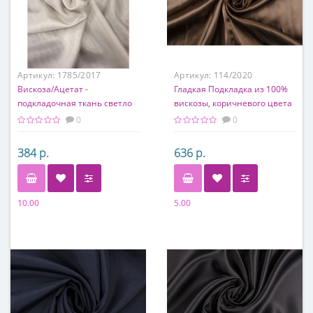
Артикул:
1785/2017
Артикул:
114/2020
Вискоза/Ацетат -
Гладкая Подкладка из 100%
подкладочная ткань светло
вискозы, коричневого цвета
бежевого цвета
0
0
384 р.
636 р.
10.00
5.00
Состав
Состав
50% вискоза 50% ацетат
100% вискоза