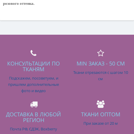
розового оттенка.
КОНСУЛЬТАЦИИ ПО
MIN ЗАКАЗ - 50 СМ
ТКАНЯМ
Ткани отрезаются с шагом 10
Подскажем, посоветуем, и
см
пришлем дополнительные
фото и видео
ДОСТАВКА В ЛЮБОЙ
ТКАНИ ОПТОМ
РЕГИОН
При заказе от 20 м
Почта РФ, СДЭК, Boxberry