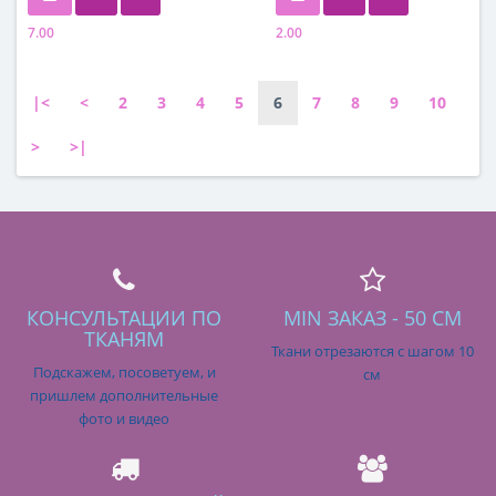
7.00
2.00
Состав
Состав
100% шелк
100 % шелк
|<
<
2
3
4
5
6
7
8
9
10
>
>|
КОНСУЛЬТАЦИИ ПО
MIN ЗАКАЗ - 50 СМ
ТКАНЯМ
Ткани отрезаются с шагом 10
Подскажем, посоветуем, и
см
пришлем дополнительные
фото и видео