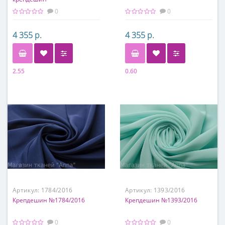
0
0
4 355 р.
4 355 р.
2.55
0.60
Состав
Состав
100% шелк
100% шелк
Артикул:
1784/2016
Артикул:
1393/2016
Крепдешин №1784/2016
Крепдешин №1393/2016
0
0