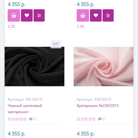
4 355 р.
4 355 р.
2.25
1.30
Состав
Состав
100 % шелк
100 % шелк
ХИТ
Артикул:
541/2019
Артикул:
236/2015
Черный шелковый
Крепдешин №236/2015
крепдешин
0
0
4 355 р.
4 355 р.