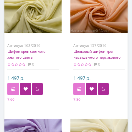
Артикул:
162/2016
Артикул:
157/2016
Шифон креп светлого
Шелковый шифон креп
желтого цвета
насыщенного персикового
цвета
0
0
1 497 р.
1 497 р.
7.60
7.80
Состав
Состав
100% шелк
100% шелк