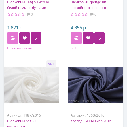
Шелковый шифон черно-
Шелковый крепдешин
белой гамме с буквами
спокойного зеленого
оттенка
0
0
1 821 р.
4 355 р.
Нет в наличии
6.30
Состав
Состав
100% шелк
100% шелк
ХИТ
Артикул:
1987/2016
Артикул:
1763/2016
Шелковый белый
Крепдешин №1763/2016
крепдешин