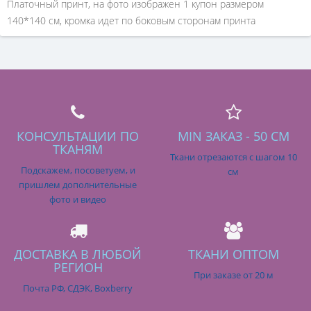
Платочный принт, на фото изображен 1 купон размером
140*140 см, кромка идет по боковым сторонам принта
КОНСУЛЬТАЦИИ ПО
MIN ЗАКАЗ - 50 СМ
ТКАНЯМ
Ткани отрезаются с шагом 10
Подскажем, посоветуем, и
см
пришлем дополнительные
фото и видео
ДОСТАВКА В ЛЮБОЙ
ТКАНИ ОПТОМ
РЕГИОН
При заказе от 20 м
Почта РФ, СДЭК, Boxberry