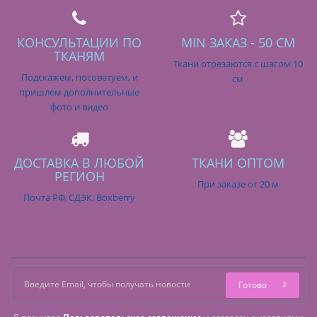
КОНСУЛЬТАЦИИ ПО
MIN ЗАКАЗ - 50 СМ
ТКАНЯМ
Ткани отрезаются с шагом 10
Подскажем, посоветуем, и
см
пришлем дополнительные
фото и видео
ДОСТАВКА В ЛЮБОЙ
ТКАНИ ОПТОМ
РЕГИОН
При заказе от 20 м
Почта РФ, СДЭК, Boxberry
Готово