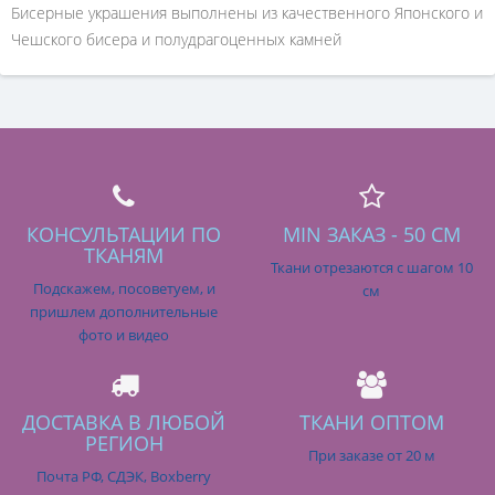
Бисерные украшения выполнены из качественного Японского и
Чешского бисера и полудрагоценных камней
КОНСУЛЬТАЦИИ ПО
MIN ЗАКАЗ - 50 СМ
ТКАНЯМ
Ткани отрезаются с шагом 10
Подскажем, посоветуем, и
см
пришлем дополнительные
фото и видео
ДОСТАВКА В ЛЮБОЙ
ТКАНИ ОПТОМ
РЕГИОН
При заказе от 20 м
Почта РФ, СДЭК, Boxberry