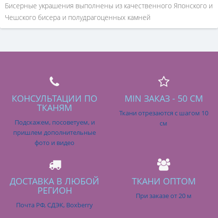
Бисерные украшения выполнены из качественного Японского и
Чешского бисера и полудрагоценных камней
КОНСУЛЬТАЦИИ ПО
MIN ЗАКАЗ - 50 СМ
ТКАНЯМ
Ткани отрезаются с шагом 10
Подскажем, посоветуем, и
см
пришлем дополнительные
фото и видео
ДОСТАВКА В ЛЮБОЙ
ТКАНИ ОПТОМ
РЕГИОН
При заказе от 20 м
Почта РФ, СДЭК, Boxberry