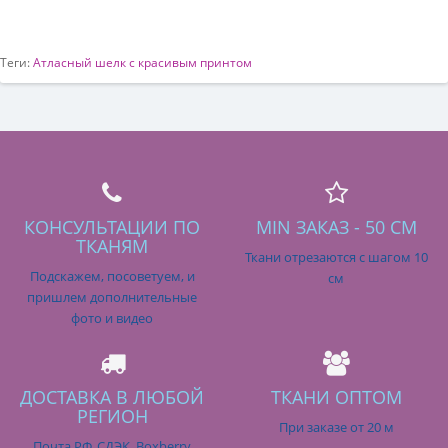
Теги:
Атласный шелк с красивым принтом
КОНСУЛЬТАЦИИ ПО
MIN ЗАКАЗ - 50 СМ
ТКАНЯМ
Ткани отрезаются с шагом 10
Подскажем, посоветуем, и
см
пришлем дополнительные
фото и видео
ДОСТАВКА В ЛЮБОЙ
ТКАНИ ОПТОМ
РЕГИОН
При заказе от 20 м
Почта РФ, СДЭК, Boxberry