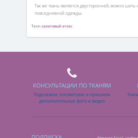
Так же ткань является двусторонней, можно шить н
повседневной одежды.
Теги:
салатовый атлас
КОНСУЛЬТАЦИИ ПО ТКАНЯМ
Подскажем, посоветуем, и пришлем
Ткан
дополнительные фото и видео
ПОДПИСКА