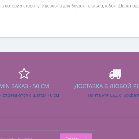
а матовую сторону. Идеальна для блузок, платьев, юбок. Шелк подо
MIN ЗАКАЗ - 50 СМ
ДОСТАВКА В ЛЮБОЙ Р
и отрезаются с шагом 10 см
Почта РФ, СДЭК, Boxber
Готово