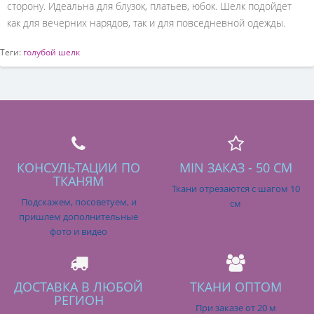
сторону. Идеальна для блузок, платьев, юбок. Шелк подойдет
как для вечерних нарядов, так и для повседневной одежды.
Теги:
голубой шелк
КОНСУЛЬТАЦИИ ПО
MIN ЗАКАЗ - 50 СМ
ТКАНЯМ
Ткани отрезаются с шагом 10
Подскажем, посоветуем, и
см
пришлем дополнительные
фото и видео
ДОСТАВКА В ЛЮБОЙ
ТКАНИ ОПТОМ
РЕГИОН
При заказе от 20 м