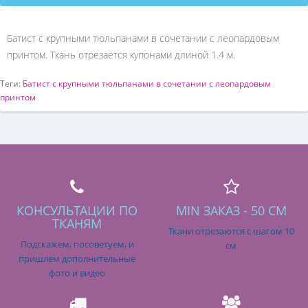
Батист с крупными тюльпанами в сочетании с леопардовым
принтом. Ткань отрезается купонами длиной 1.4 м.
Теги:
Батист с крупными тюльпанами в сочетании с леопардовым
принтом
КОНСУЛЬТАЦИИ ПО
MIN ЗАКАЗ - 50 СМ
ТКАНЯМ
Ткани отрезаются с шагом 10
Подскажем, посоветуем, и
см
пришлем дополнительные
фото и видео