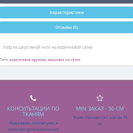
Характеристики
Отзывы (0)
Узор из шерстяной нити на коричневой сетке
Теги:
коричневое кружево
,
вышивка на сетке
КОНСУЛЬТАЦИИ ПО
MIN ЗАКАЗ - 50 СМ
ТКАНЯМ
Ткани отрезаются с шагом 10
Подскажем, посоветуем, и
см
пришлем дополнительные