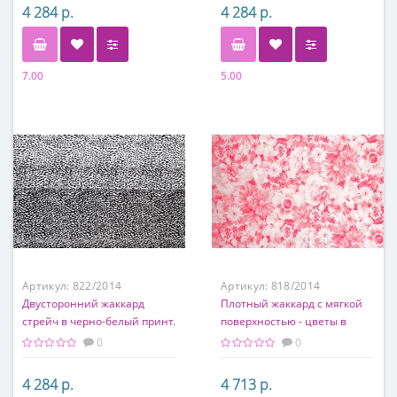
4 284 р.
4 284 р.
7.00
5.00
Состав
Состав
72% хлопок, 26% п/а, 2%
80% п/э, 20% хлопок
эластан
Артикул:
822/2014
Артикул:
818/2014
Двусторонний жаккард
Плотный жаккард с мягкой
стрейч в черно-белый принт.
поверхностью - цветы в
алом цвете.
0
0
4 284 р.
4 713 р.