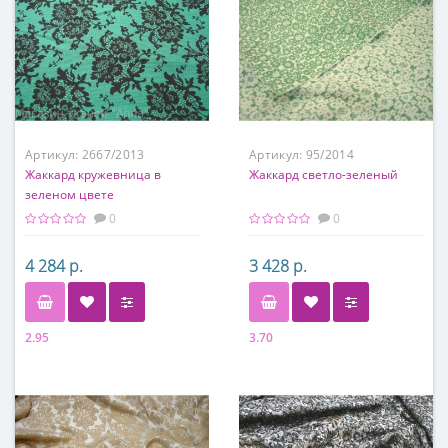
Артикул:
2667/2013
Артикул:
95/2014
Жаккард кружевница в
Жаккард светло-зеленый
зеленом цвете
0
0
4 284 р.
3 428 р.
2.95
3.70
Состав
Состав
50% хлопок, 50% п/э
63% хлопок, 37% п/э