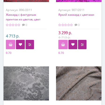
Артикул:
896/2011
Артикул:
907/2011
Жаккард с фактурным
Яркий жаккард с цветами
принтом из цветов, цвет
исполнения - Бордо.
0
0
3 299 р.
4 713 р.
4 713 р.
0.70
0.70
Состав
Состав
44% ацетат, 43% п/э, 12% п/а,
95% ацетат, 5% п/а
1% эластан