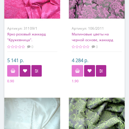
Артикул:
31109/1
Артикул:
106/2011
Ярко розовый жаккард
Малиновые цветы на
"Кружевница".
черной основе, жаккард
довольно мягкий
0
0
5 141 р.
4 284 р.
0.90
1.90
Состав
Состав
94% п/э, 6% эластан
78% ацетат, 12% п/э, 10%
эластан