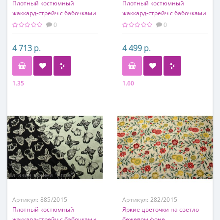
Плотный костюмный
Плотный костюмный
жаккард-стрейч с бабочками
жаккард-стрейч с бабочками
(двусторонний)
(двусторонний), в черно-
0
0
белой гамме
4 713 р.
4 499 р.
1.35
1.60
Состав
Состав
50% хлопок, 40% ацетат, 10%
50% хлопок, 40% ацетат, 10%
эластан
эластан
Артикул:
885/2015
Артикул:
282/2015
Плотный костюмный
Яркие цветочки на светло
жаккард-стрейч с бабочками
бежевом фоне