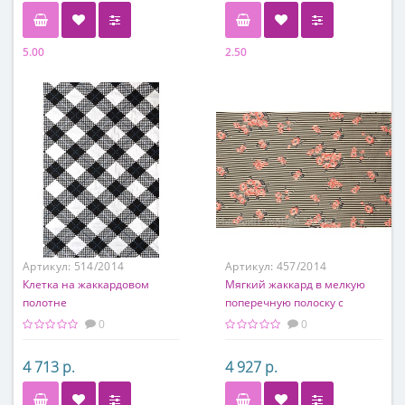
5.00
2.50
Состав
Состав
95% хлопок, 5% эластан
95% хлопок, 5% эластан
Артикул:
514/2014
Артикул:
457/2014
Клетка на жаккардовом
Мягкий жаккард в мелкую
полотне
поперечную полоску с
небольшими цветочками
0
0
4 713 р.
4 927 р.