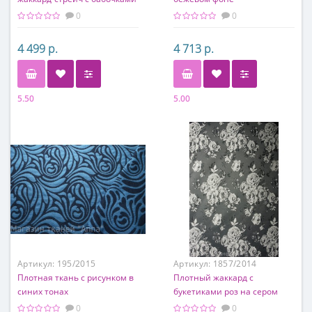
(двусторонний), в светло-
0
0
зеленом тоне
4 499 р.
4 713 р.
5.50
5.00
Состав
Состав
50% хлопок, 40% ацетат, 10%
70% ацетат, 30% шерсть
эластан
Артикул:
195/2015
Артикул:
1857/2014
Плотная ткань с рисунком в
Плотный жаккард с
синих тонах
букетиками роз на сером
фоне (размер Розы 5 см)
0
0