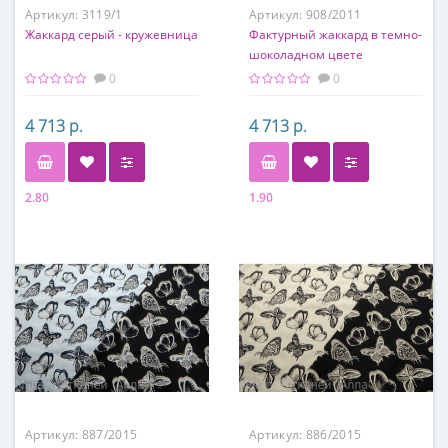
Артикул:
3119/1
Артикул:
908/2011
Жаккард серый - кружевница
Фактурный жаккард в темно-
шоколадном цвете
0
0
4 713 р.
4 713 р.
2.80
1.90
Состав
Состав
94% п/э, 6% эластан
44% ацетат, 43% п/э, 12% п/а,
1% эластан
Артикул:
887/2015
Артикул:
886/2015