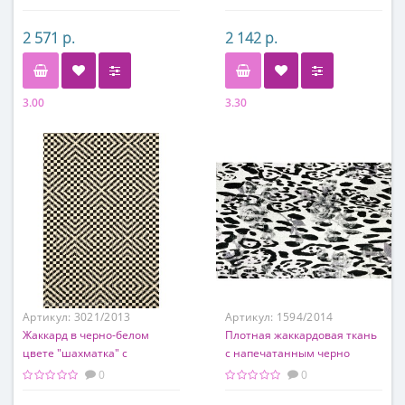
2 571 р.
2 142 р.
3.00
3.30
Состав
Состав
50 % шерсть, 50 % п/э
100% п/э
Артикул:
3021/2013
Артикул:
1594/2014
Жаккард в черно-белом
Плотная жаккардовая ткань
цвете "шахматка" с
с напечатанным черно
эффектом 3D
белым принтом.
0
0