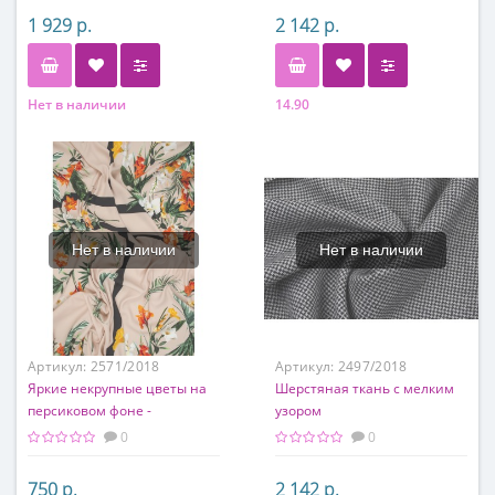
1 929 р.
2 142 р.
Нет в наличии
14.90
Состав
Состав
60% шерсть, 40% вискоза
80% п/э, 20% шерсть
Нет в наличии
Нет в наличии
Артикул:
2571/2018
Артикул:
2497/2018
Яркие некрупные цветы на
Шерстяная ткань с мелким
персиковом фоне -
узором
костюмная ткань
0
0
750 р.
2 142 р.