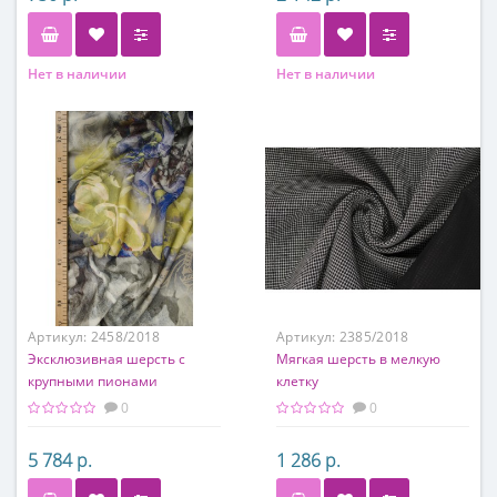
Нет в наличии
Нет в наличии
Состав
Состав
100% п/э
100% шерсть
Артикул:
2458/2018
Артикул:
2385/2018
Эксклюзивная шерсть с
Мягкая шерсть в мелкую
крупными пионами
клетку
0
0
5 784 р.
1 286 р.