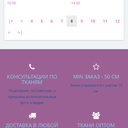
10.50
14.20
Состав
Состав
50% хлопок, 50% вискоза
60% вискоза, 35% п/э, 5%
эластан
|<
<
4
5
6
7
8
9
10
11
12
>
>|
КОНСУЛЬТАЦИИ ПО
MIN ЗАКАЗ - 50 СМ
ТКАНЯМ
Ткани отрезаются с шагом 10
Подскажем, посоветуем, и
см
пришлем дополнительные
фото и видео
ДОСТАВКА В ЛЮБОЙ
ТКАНИ ОПТОМ