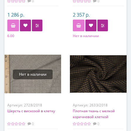
0
0
1 286 р.
2 357 р.
6.00
Нет в наличии
Состав
Состав
100% шерсть
60% вискоза, 30% шерсть,
10% п/э
Нет в наличии
Артикул:
2728/2018
Артикул:
2633/2018
Шерсть с вискозой в клетку
Плотная ткань с мелкой
коричневой клеткой
0
0