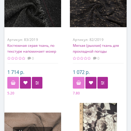
Артикул:
83/2019
Артикул:
82/2019
Костюмная серая ткань, по
Мягкая (рыхлая) ткань для
текстуре напоминает мохер
прохладной погоды
0
0
1 714 р.
1 072 р.
5.20
7.80
Состав
Состав
50% хлопок, 30% п/э, 20%
60% шерсть, 40% вискоза
вискоза