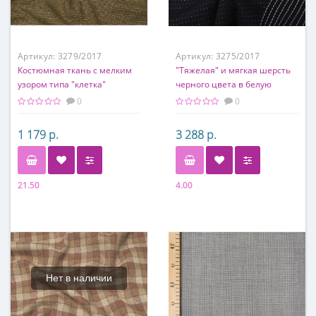
Артикул:
3279/2017
Артикул:
3275/2017
Костюмная ткань с мелким
"Тяжелая" и мягкая шерсть
узором типа "клетка"
черного цвета в белую
полоску (двусторонняя)
0
0
1 179 р.
3 288 р.
21.50
4.00
Состав
Состав
100% п/э
100% шерсть
Нет в наличии