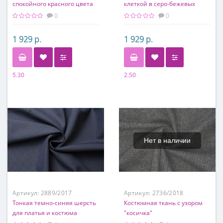
спокойного красного цвета
клеткой в серо-бежевых
тонах
0
0
1 929 р.
1 929 р.
5.30
2.50
Состав
Состав
70% шерсть, 30% п/э
100% акрил
Нет в наличии
Артикул:
2889/2017
Артикул:
2736/2018
Тонкая темно-синяя шерсть
Костюмная ткань с узором
для платья и костюма
"косичка"