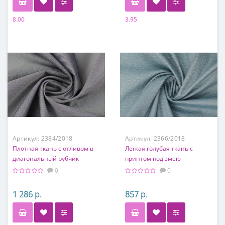
8.00
3.95
Состав
Состав
100% шерсть
60% шерсть, 40% ацетат
Артикул:
2384/2018
Артикул:
2366/2018
Плотная ткань с отливом в
Легкая голубая ткань с
диагональный рубчик
принтом под змею
0
0
1 286 р.
857 р.