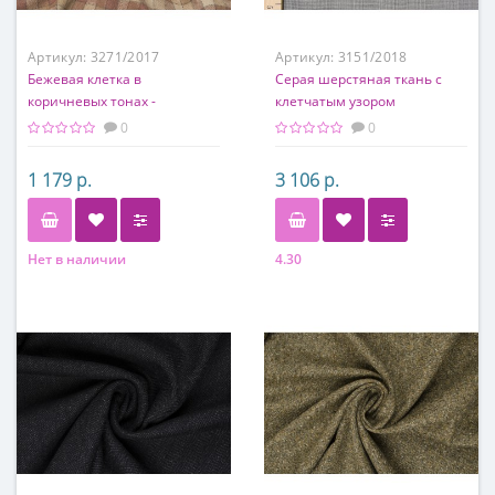
Артикул:
3271/2017
Артикул:
3151/2018
Бежевая клетка в
Серая шерстяная ткань с
коричневых тонах -
клетчатым узором
костюмная ткань на основе
0
0
п/э
1 179 р.
3 106 р.
Нет в наличии
4.30
Состав
Состав
100% п/э
100% шерсть