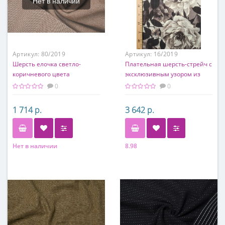
Нет в наличии
Артикул:
80/2019
Артикул:
16/2019
Шерсть елочка светло-
Плательная шерсть-стрейч с
коричневого цвета
эксклюзивным узором из
крупных роз
0
0
1 714 р.
3 642 р.
Нет в наличии
8.98
Состав
Состав
80% шерсть, 20% мохер
90% шерсть, 10% эластан