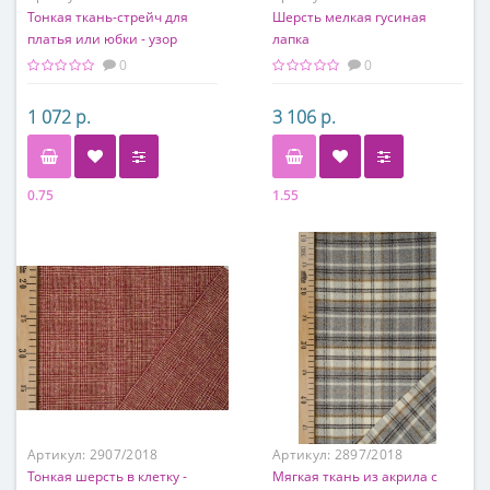
Тонкая ткань-стрейч для
Шерсть мелкая гусиная
платья или юбки - узор
лапка
звездное небо
0
0
1 072 р.
3 106 р.
0.75
1.55
Состав
Состав
96% п/э, 4% эластан
100% шерсть
Артикул:
2907/2018
Артикул:
2897/2018
Тонкая шерсть в клетку -
Мягкая ткань из акрила с