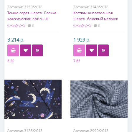
Артикул:
3150/2018
Артикул:
3148/2018
Темно-серая шерсть Елочка -
Костюмно-плательная
классический офисный
шерсть бежевый меланж
вариант костюмной ткани
0
0
3 214 р.
1 929 р.
5.30
7.65
Состав
Состав
100% шерсть
60% шерсть, 40% акрил
Артикул:
3128/2018
Артикул:
2990/2018