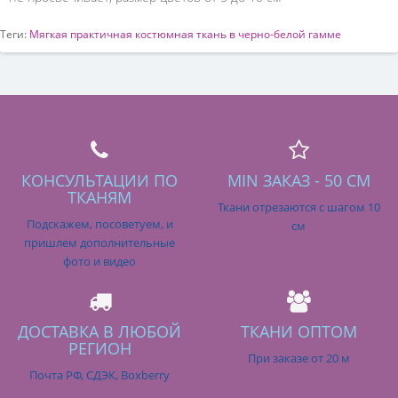
Теги:
Мягкая практичная костюмная ткань в черно-белой гамме
КОНСУЛЬТАЦИИ ПО
MIN ЗАКАЗ - 50 СМ
ТКАНЯМ
Ткани отрезаются с шагом 10
Подскажем, посоветуем, и
см
пришлем дополнительные
фото и видео
ДОСТАВКА В ЛЮБОЙ
ТКАНИ ОПТОМ
РЕГИОН
При заказе от 20 м
Почта РФ, СДЭК, Boxberry