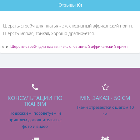
Отзывы (0)
Шерсть-стрейч для платья - эксклюзивный африканский принт.
Шерсть мягкая, тонкая, хорошо драпируется.
Теги:
Шерсть-стрейч для платья - эксклюзивный африканский принт
КОНСУЛЬТАЦИИ ПО
MIN ЗАКАЗ - 50 СМ
ТКАНЯМ
Ткани отрезаются с шагом 10
Подскажем, посоветуем, и
см
пришлем дополнительные
фото и видео