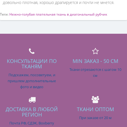
довольно плотная, хорошо драпируется и почти не мнется.
Теги:
Нежно-голубая плательная ткань в диагональный рубчик
КОНСУЛЬТАЦИИ ПО
MIN ЗАКАЗ - 50 СМ
ТКАНЯМ
Ткани отрезаются с шагом 10
Подскажем, посоветуем, и
см
пришлем дополнительные
фото и видео
ДОСТАВКА В ЛЮБОЙ
ТКАНИ ОПТОМ
РЕГИОН
При заказе от 20 м
Почта РФ, СДЭК, Boxberry