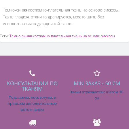
Темно-синяя костюмно-плательная ткань на основе вискозы.
Ткань гладкая, отлично драпируется, можно шить без
использования подкладочной ткани.
Теги:
Темно-синяя костюмно-плательная ткань на основе вискозы
КОНСУЛЬТАЦИИ ПО
MIN ЗАКАЗ - 50 СМ
ТКАНЯМ
Ткани отрезаются с шагом 10
Подскажем, посоветуем, и
см
пришлем дополнительные
фото и видео