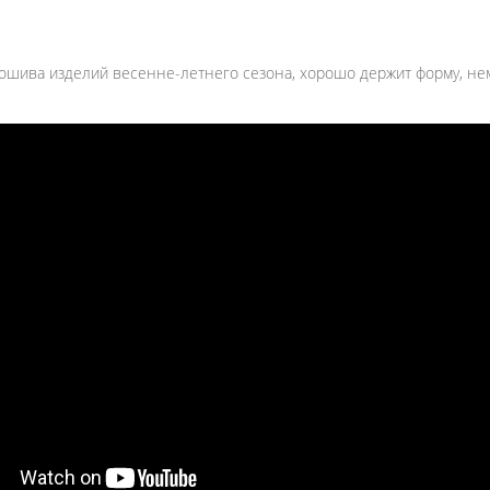
пошива изделий весенне-летнего сезона, хорошо держит форму, немн