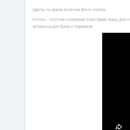
Цветы на ярком зеленом фоне хлопка.
Коттон - плотная хлопковая (смесовая) ткань для 
актуальна для брюк и пиджаков.