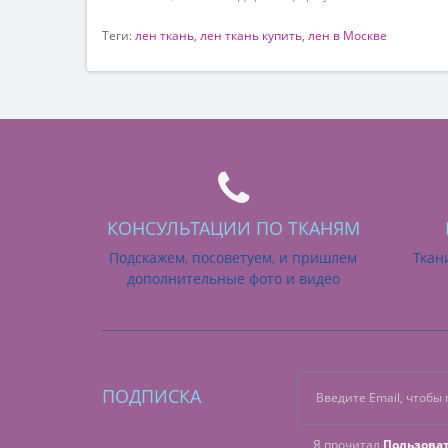
Теги:
лен ткань
,
лен ткань купить
,
лен в Москве
КОНСУЛЬТАЦИИ ПО ТКАНЯМ
Подскажем, посоветуем, и пришлем
Ткан
дополнительные фото и видео
ПОДПИСКА
Я прочитал
Пользова