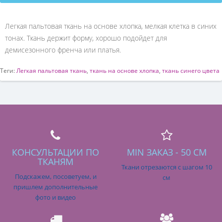
Легкая пальтовая ткань на основе хлопка, мелкая клетка в синих
тонах. Ткань держит форму, хорошо подойдет для
демисезонного френча или платья.
Теги:
Легкая пальтовая ткань
,
ткань на основе хлопка
,
ткань синего цвета
КОНСУЛЬТАЦИИ ПО
MIN ЗАКАЗ - 50 СМ
ТКАНЯМ
Ткани отрезаются с шагом 10
Подскажем, посоветуем, и
см
пришлем дополнительные
фото и видео