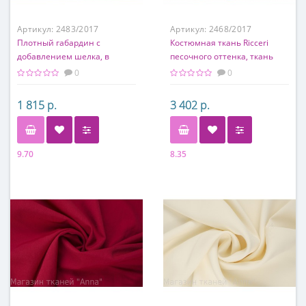
Артикул:
2483/2017
Артикул:
2468/2017
Плотный габардин с
Костюмная ткань Ricceri
добавлением шелка, в
песочного оттенка, ткань
диагональный рубчик
легкая и гладкая
0
0
1 815 р.
3 402 р.
9.70
8.35
Состав
Состав
60% вискоза, 40% шелк
70% хлопок, 30% шелк