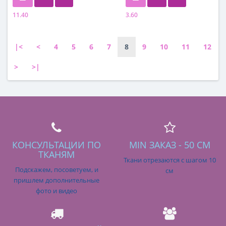
11.40
3.60
Состав
Состав
100% шерсть
50% хлопок, 45% шерсть, 5%
эластан
|<
<
4
5
6
7
8
9
10
11
12
>
>|
КОНСУЛЬТАЦИИ ПО
MIN ЗАКАЗ - 50 СМ
ТКАНЯМ
Ткани отрезаются с шагом 10
Подскажем, посоветуем, и
см
пришлем дополнительные
фото и видео