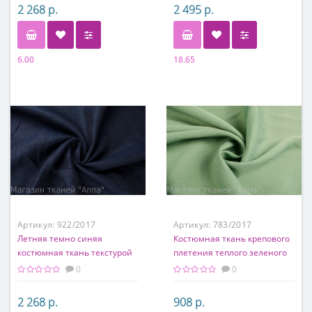
2 268 р.
2 495 р.
6.00
18.65
Состав
Состав
97% шерсть, 3% эластан
60% шерсть, 35% шелк, 5%
эластан
Артикул:
922/2017
Артикул:
783/2017
Летняя темно синяя
Костюмная ткань крепового
костюмная ткань текстурой
плетения теплого зеленого
рогожка
оттенка
0
0
2 268 р.
908 р.