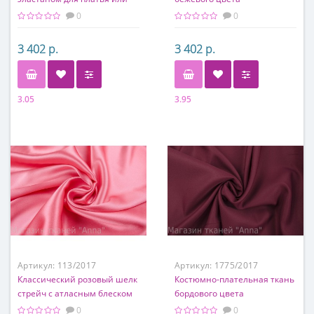
костюма
0
0
3 402 р.
3 402 р.
3.05
3.95
Состав
Состав
95% шерсть, 5% эластан
95% шерсть, 5% эластан
Артикул:
113/2017
Артикул:
1775/2017
Классический розовый шелк
Костюмно-плательная ткань
стрейч с атласным блеском
бордового цвета
0
0