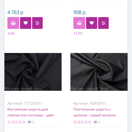
4 763 р.
908 р.
4.00
13.55
Состав
Состав
97% шелк, 3% элатсан
100% п/э
Артикул:
1772/2017
Артикул:
929/2017
Костюмная шерсть для
Плательная шерсть с
платья или костюма - цвет
шелком - серый меланж
чернильный синий
0
0