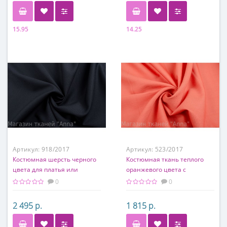
15.95
14.25
Состав
Состав
100% вискоза
60% ацетат, 40% вискоза
Артикул:
918/2017
Артикул:
523/2017
Костюмная шерсть черного
Костюмная ткань теплого
цвета для платья или
оранжевого цвета с
костюма
выработкой
0
0
2 495 р.
1 815 р.