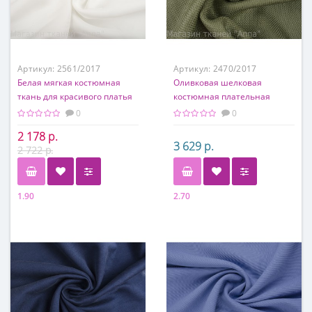
Артикул:
2561/2017
Артикул:
2470/2017
Белая мягкая костюмная
Оливковая шелковая
ткань для красивого платья
костюмная плательная
ткань с вафельным
0
0
переплетением нитей
2 178 р.
3 629 р.
2 722 р.
1.90
2.70
Состав
Состав
60% вискоза, 40% шелк
100% шелк