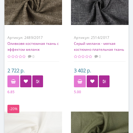
Артикул:
2489/2017
Артикул:
2514/2017
Оливковя костюмная ткань с
Серый меланж - мягкая
эффектом меланж
костюмно плательная ткань
из вискозы с добавлением
0
0
шелка
2 722 р.
3 402 р.
6.85
5.00
Состав
Состав
50% шелк, 50% лен
70% шелк, 30% вискоза
-20%