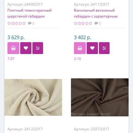
Артикул:
2449/2017
Артикул:
2411/2017
Плотный темно-красный
Ванильный вискозный
шерстяной габардин
габардин с характерным
диагональным рубчиком
0
0
3 629 р.
3 402 р.
7.97
3.10
Состав
Состав
100% шерсть
97% вискоза, 3% эластан
Артикул:
2412/2017
Артикул:
2337/2017