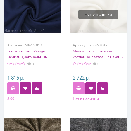
Нет в наличии
Артикул:
2484/2017
Артикул:
2562/2017
Темно-синий габардин с
Молочная пластичная
мелким диагональным
костюмно-плательная ткань
рубчиком
шелк + вискоза
0
0
1 815 р.
2 722 р.
8.00
Нет в наличии
Состав
Состав
60% вискоза, 40% шелк
50% шелк, 50% вискоза