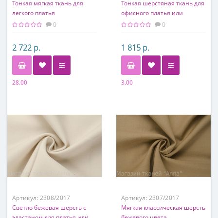
Тонкая мягкая ткань для
Тонкая шерстяная ткань для
легкого платья
офисного платья или
делового костюма
0
0
2 722 р.
1 815 р.
28.00
3.00
Состав
Состав
50% вискоза, 50% хлопок
100% шерсть
Артикул:
2308/2017
Артикул:
2307/2017
Светло бежевая шерсть с
Мягкая классическая шерсть
эластаном для платья или
бежевого цвета