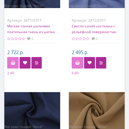
Артикул:
2471/2017
Артикул:
2472/2017
Мягкая тонкая шелковая
Светло-синяя костюмка с
плательная ткань из шелка
рельефной поверхностью
и хлопка
0
0
2 722 р.
2 495 р.
2.40
6.60
Состав
Состав
50% шелк, 50% хлопок
50% вискоза, 50% хлопок