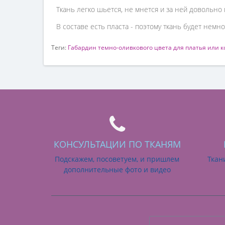
Ткань легко шьется, не мнется и за ней довольно 
В составе есть пласта - поэтому ткань будет нем
Теги:
Габардин темно-оливкового цвета для платья или к
КОНСУЛЬТАЦИИ ПО ТКАНЯМ
Подскажем, посоветуем, и пришлем
Ткан
дополнительные фото и видео