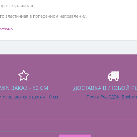
просто ухаживать.
ного эластичная в поперечном направлении.
остюма.
MIN ЗАКАЗ - 50 СМ
ДОСТАВКА В ЛЮБОЙ Р
и отрезаются с шагом 10 см
Почта РФ, СДЭК, Boxber