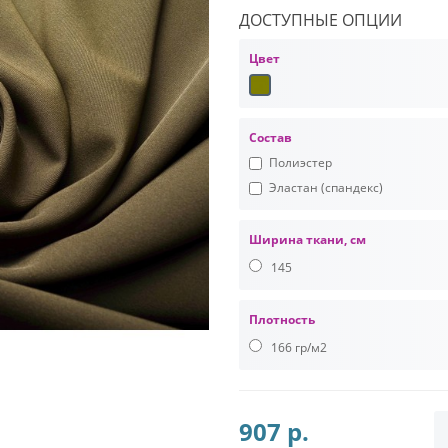
ДОСТУПНЫЕ ОПЦИИ
Цвет
Состав
Полиэстер
Эластан (спандекс)
Ширина ткани, см
145
Плотность
166 гр/м2
907 р.