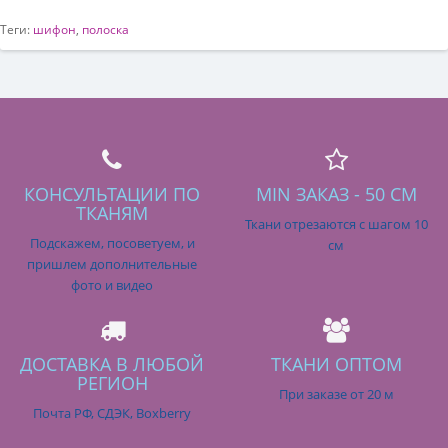
Теги:
шифон
,
полоска
КОНСУЛЬТАЦИИ ПО
MIN ЗАКАЗ - 50 СМ
ТКАНЯМ
Ткани отрезаются с шагом 10
Подскажем, посоветуем, и
см
пришлем дополнительные
фото и видео
ДОСТАВКА В ЛЮБОЙ
ТКАНИ ОПТОМ
РЕГИОН
При заказе от 20 м
Почта РФ, СДЭК, Boxberry