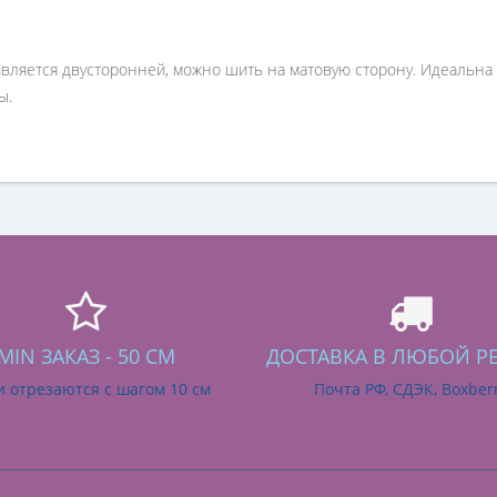
является двусторонней, можно шить на матовую сторону. Идеальна д
ы.
MIN ЗАКАЗ - 50 СМ
ДОСТАВКА В ЛЮБОЙ Р
и отрезаются с шагом 10 см
Почта РФ, СДЭК, Boxber