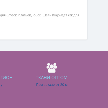
ля блузок, платьев, юбок. Шелк подойдет как для
ЕГИОН
ТКАНИ ОПТОМ
ry
При заказе от 20 м