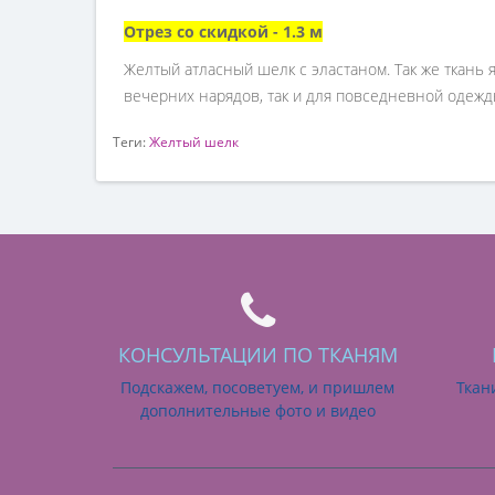
Отрез со скидкой - 1.3 м
Желтый атласный шелк с эластаном. Так же ткань 
вечерних нарядов, так и для повседневной одежд
Теги:
Желтый шелк
КОНСУЛЬТАЦИИ ПО ТКАНЯМ
Подскажем, посоветуем, и пришлем
Ткан
дополнительные фото и видео