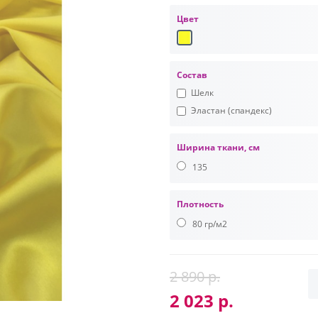
Цвет
Состав
Шелк
Эластан (спандекс)
Ширина ткани, см
135
Плотность
80 гр/м2
2 890 р.
2 023 р.