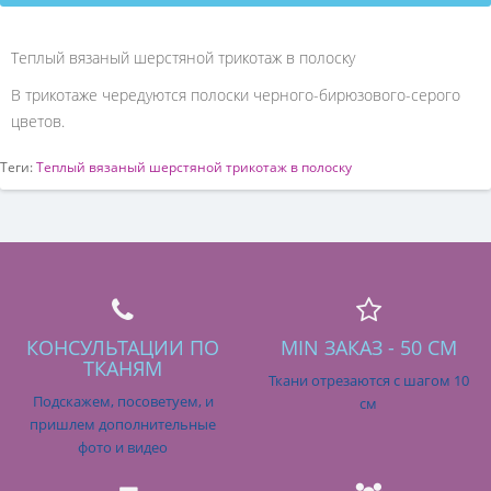
Теплый вязаный шерстяной трикотаж в полоску
В трикотаже чередуются полоски черного-бирюзового-серого
цветов.
Теги:
Теплый вязаный шерстяной трикотаж в полоску
КОНСУЛЬТАЦИИ ПО
MIN ЗАКАЗ - 50 СМ
ТКАНЯМ
Ткани отрезаются с шагом 10
Подскажем, посоветуем, и
см
пришлем дополнительные
фото и видео