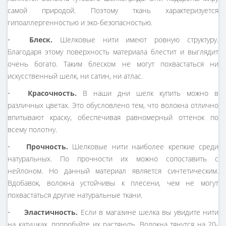
самой природой. Поэтому ткань характеризуется
гипоаллергенностью и эко-безопасностью.
•
Блеск.
Шелковые нити имеют ровную структуру.
Благодаря этому поверхность материала блестит и выглядит
очень богато. Таким блеском не могут похвастаться ни
искусственный шелк, ни сатин, ни атлас.
•
Красочность.
В наши дни шелк купить можно в
различных цветах. Это обусловлено тем, что волокна отлично
впитывают краску, обеспечивая равномерный оттенок по
всему полотну.
•
Прочность.
Шелковые нити наиболее крепкие среди
натуральных. По прочности их можно сопоставить с
нейлоном. Но данный материал является синтетическим.
Вдобавок, волокна устойчивы к плесени, чем не могут
похвастаться другие натуральные ткани.
•
Эластичность.
Если в магазине шелка вы увидите нити
на катушках, попробуйте их растянуть. Волокна тянутся на 20-