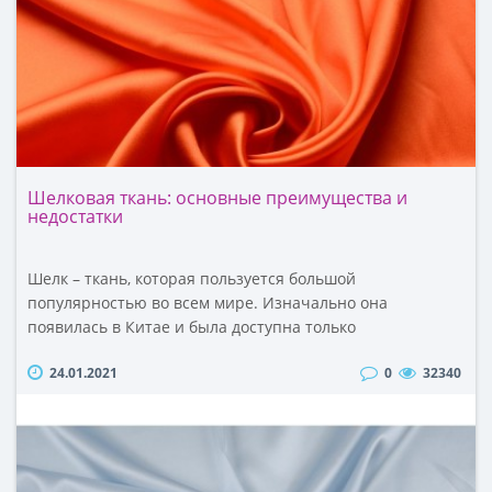
Шелковая ткань: основные преимущества и
недостатки
Шелк – ткань, которая пользуется большой
популярностью во всем мире. Изначально она
появилась в Китае и была доступна только
представителям знати. Позднее ее стали производить и
24.01.2021
0
32340
в других азиатских странах. Сегодня шелк экспортируют
фабрики на пяти континентах. Однако главным
поставщиком данного материала на мировой рынок по-
прежнему остается Китай.Шелк используют для пошива
нарядной одежды, э..