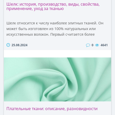
Шелк: история, производство, виды, свойства,
применение, уход за тканью
Шелк относится к числу наиболее элитных тканей. Он
может быть изготовлен из 100% натуральных или
искусственных волокон. Первый считается более
качественным и благородным. Но его стоимость
25.08.2024
0
4641
заметно выше искусственного. При этом последний
отличается практический идентичной мягкостью,
нежностью, внешней привлекательностью. И с учетом
ценовой доступности его чаще выбирают для пошива
одежды и других изд..
Плательные ткани: описание, разновидности