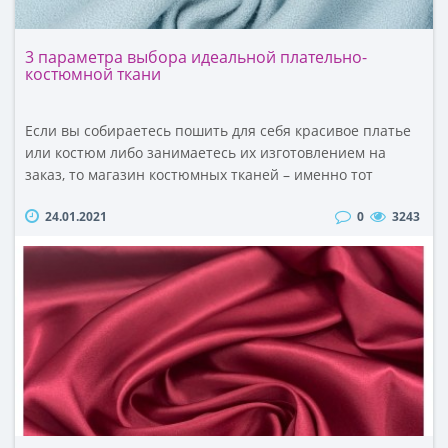
3 параметра выбора идеальной плательно-
костюмной ткани
Если вы собираетесь пошить для себя красивое платье
или костюм либо занимаетесь их изготовлением на
заказ, то магазин костюмных тканей – именно тот
бизнес-партнер, который вам нужен. Мы
24.01.2021
0
3243
специализируемся на оптово-розничных поставках
швейных материалов и фурнитуры из Европы, Азии,
Северной, Южной Америки и других регионов. Однако
данный экскурс – не очередная рекламная статья, а
поле..