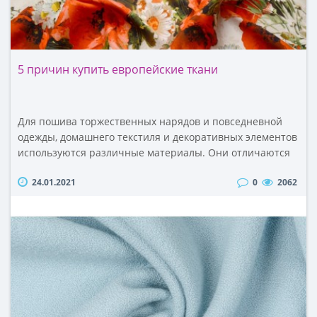
5 причин купить европейские ткани
Для пошива торжественных нарядов и повседневной
одежды, домашнего текстиля и декоративных элементов
используются различные материалы. Они отличаются
между собой составом, целевым назначением,
24.01.2021
0
2062
стоимостью. Изготавливаются такие изделия из разных
видов полотен. И хотя их предлагают сотни магазинов
по всей России, купить европейские ткани следует у
надежного поставщика – в интернет-магазине «Anna».
По..