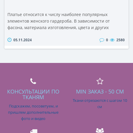
Платье относится к числу наиболее популярных
элементов женского гардероба. В зависимости от
фасона, материала изготовления, цвета и других
параметров оно подходит в качестве наряда для
05.11.2024
0
2580
повседневной носки, деловых встреч, торжественных
мероприятий. Платья шьют из различных тканей. И
сегодня мы рассмотрим, а также опишем основные
особенности наиболее распространенных. Виды тканей
для пошива пла..
КОНСУЛЬТАЦИИ ПО
MIN ЗАКАЗ - 50 СМ
ТКАНЯМ
Ткани отрезаются с шагом 10
Подскажем, посоветуем, и
см
пришлем дополнительные
фото и видео