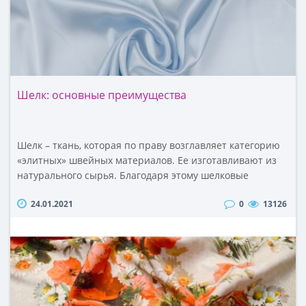
Шелк: основные преимущества
Шелк – ткань, которая по праву возглавляет категорию
«элитных» швейных материалов. Ее изготавливают из
натурального сырья. Благодаря этому шелковые
полотна воплощают в себе наилучшие потребительские
24.01.2021
0
13126
характеристики. С другой стороны, природное
происхождение ткани делает ее довольно дорогой. Вот
почему такие материалы чаще всего используют для
пошива торжественных нарядов, красивого постельного
бель..