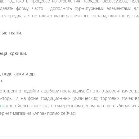
ы. Однако в процессе изготовления нарядов, аксессуаров, пр
ридавать форму, часто – дополнять фурнитурными элементами д
я предлагает не только ткани различного состава, плотности, сти
ные ткани.
ьца, крючки.
 подставки и др.
р.
тственно подойти к выбору поставщика. От этого зависит качество
акторы. И на фоне традиционных (физических) торговых точек 
тья
достойного качества, по умеренным ценам, да еще выбирая их и
ернет-магазина «Anna» прямо сейчас!