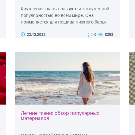
Кружевная ткань пользуется заслуженной
популярностью во всем мире. Она
применяется для пошива нижнего белья,
торжественных платьев и нарядных блуз,
22.12.2022
0
8253
декорирования одежды и предметов
интерьера. Полотно кружевного плетения
смотрится изящно, элегантно и
таинственно. При этом разнообразие таких
материалов поистине огромное.Кружево:
что это за ткань?Материал изготавливается
из натуральных, искусственных..
Летние ткани: обзор популярных
материалов