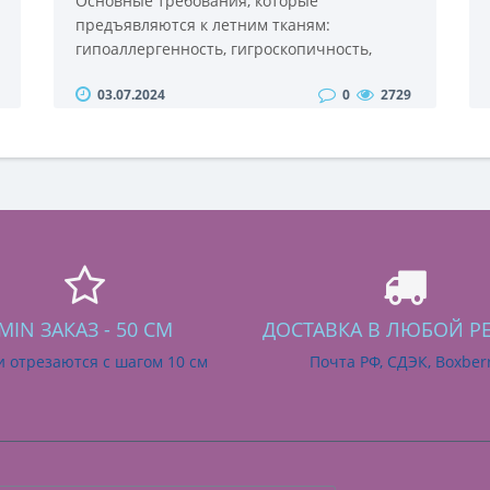
Основные требования, которые
предъявляются к летним тканям:
гипоаллергенность, гигроскопичность,
воздухопроводимость, легкость. Такими
03.07.2024
0
2729
качествами обладают натуральные и
смесовые материалы. Однако лето в разных
регионах характеризуется различными
диапазонами температуры и влажности
воздуха. Если речь идет о полноценной
жаре, одежда из ситца и льна станет
удачным решением, ведь эти ткани отлича..
MIN ЗАКАЗ - 50 СМ
ДОСТАВКА В ЛЮБОЙ Р
и отрезаются с шагом 10 см
Почта РФ, СДЭК, Boxber