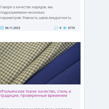
Говоря о качестве нарядов, мы
подразумеваем несколько
параметров: Ровность швов.Аккуратность
отделки.Симметричность деталей.Качество
06.11.2023
0
6776
ткани и др.От этих параметров зависит, как
одежда смотрится изначально, и насколько
она сохранит свой первозданный вид со
временем. Привлекательность наряда
заметно снижается по мере выцветания,
истирания, образования катышков. И
потому за ним требуется правильн..
Итальянские ткани: качество, стиль и
традиции, проверенные временем