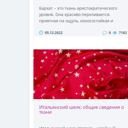
Бархат – это ткань аристократического
уровня. Она красиво переливается,
приятная на ощупь, износостойкая и
практичная. Материал впервые появился в
05.12.2022
0
7182
Китае, еще в древности. Изначально он
был доступен только знати. Спустя
несколько веков бархатистые ткани были
завезены в Европу. И в Старом свете они
также быстро обрели популярность.
Довольно скоро европейские
производители начали изготавливать
бархат..
Итальянский шелк: общие сведения о
ткани