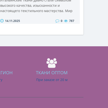
Итальянские ткани давно стали символом
высокого качества, изысканности и
настоящего текстильного мастерства. Мир
моды опирается именно на них, когда речь
14.11.2025
0
787
идёт о создании коллекций премиального
уровня — от лёгких летних платьев до
плотных пальтовых материалов. Интернет-
магазин «Anna» предлагает широкий выбор
материалов из Италии, позволяя каждому
прикоснуться к настоящей текстильной
культуре.Почему..
ЕГИОН
ТКАНИ ОПТОМ
ry
При заказе от 20 м