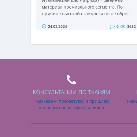
Итальянский шелк (пряжа) – швейный
материал премиального сегмента. По
причине высокой стоимости он не обрел
столь широкой, популярности, как
24.02.2024
0
3632
например, хлопковые или другие ткани
массового применения. Однако его
используют для пошива эксклюзивных
изделий, которые способны придать наряду
или интерьеру торжественный, роскошный
вид.Ткани из Италии пользуются растущим
спросом во всем мире – за счет выс..
КОНСУЛЬТАЦИИ ПО ТКАНЯМ
Подскажем, посоветуем, и пришлем
Ткан
дополнительные фото и видео