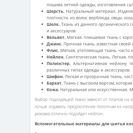
пошива летней одежды, изготовления сал
Шерсть.
Натуральный материал. Изделия
плотности, из волос верблюда, овцы, козы
Шелк.
Ткань из данного органического 
и аксессуаров.
Вельвет.
Мягкая, плюшевая ткань с коро
Джинс.
Прочная ткань, известная своей
Флис.
Мягкая, утепляющая ткань, часто 
Нейлон.
Синтетическая ткань. Легкая, п
Полиэстер.
Альтернативная нейлону тк
различных типах одежды и аксессуаров.
Шифон.
Легкая и прозрачная ткань, час
Бархат.
Ткань с высоким ворсом, которая
Кожа.
Натуральная или искусственная. М
Выбор подходящей ткани зависит от планов на е
лучше отдавать предпочтение полотнам из натур
рюкзака отлично подойдет нейлон.
Вспомогательные материалы для шитья кос