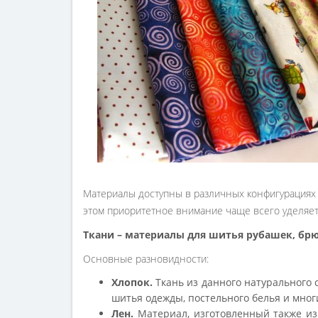
Материалы доступны в различных конфигурациях (
этом приоритетное внимание чаще всего уделяетс
Ткани – материалы для шитья рубашек, брю
Основные разновидности:
Хлопок.
Ткань из данного натурального
шитья одежды, постельного белья и мног
Лен.
Материал, изготовленный также из